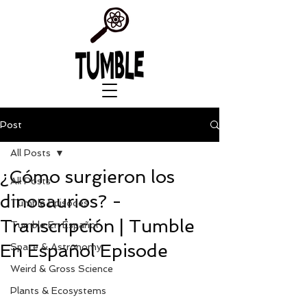
Post
All Posts
¿Cómo surgieron los
All Posts
dinosaurios? -
Tumble Episodes
Transcripción | Tumble
Tumble En Español
En Español Episode
Space & Astronomy
Weird & Gross Science
Plants & Ecosystems