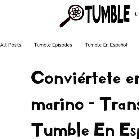
L
All Posts
Tumble Episodes
Tumble En Español
Conviértete e
Plants & Ecosystems
Animals & Nature
Human 
For Parents
marino - Trans
For Teachers
Earth & Weather
Tumble En Es