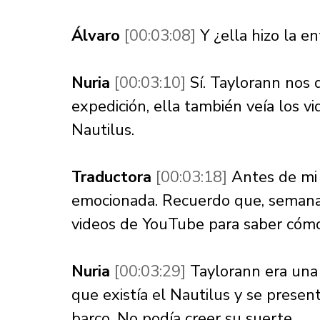
Álvaro 
[00:03:08] 
Y ¿ella hizo la e
Nuria 
[00:03:10] 
Sí. Taylorann nos 
expedición, ella también veía los v
Nautilus. 
Traductora 
[00:03:18] 
Antes de mi 
emocionada. Recuerdo que, semanas
videos de YouTube para saber cómo 
Nuria 
[00:03:29] 
Taylorann era una
que existía el Nautilus y se presen
barco. No podía creer su suerte. 