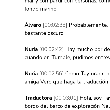
mar y compartir con personas, como
fondo marino. 
Álvaro 
[00:02:38] 
Probablemente, 
bastante oscuro. 
Nuria 
[00:02:42] 
Hay mucho por des
cuando en Tumble, pudimos entrevist
Nuria 
[00:02:56] 
Como Taylorann ha
amiga Vero que haga la traducción 
Traductora 
[00:03:01] 
Hola, soy Tay
bordo del barco de exploración Naut