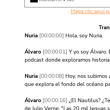
Download PDF • 36KB
Haga clic aquí p
Tran
Nuria 
[00:00:00] 
Hola, soy Nuria. 
Álvaro 
[00:00:01] 
Y yo soy Álvaro.
podcast donde exploramos historias
Nuria 
[00:00:08] 
Hoy, nos subimos 
que explora el fondo del océano p
Álvaro 
[00:00:16] 
¿El Nautilus? ¿Te
de Julio Verne, "Las 20 mil leguas