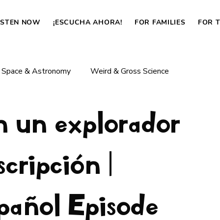
ISTEN NOW
¡ESCUCHA AHORA!
FOR FAMILIES
FOR 
Space & Astronomy
Weird & Gross Science
n un explorador
Body & Life
Dinosaurs & Prehistoric Life
cripción |
How Things Work
News
pañol Episode