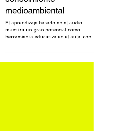
estudiantes y fomenta el
conocimiento
medioambiental
El aprendizaje basado en el audio
muestra un gran potencial como
herramienta educativa en el aula, con
evidencia creciente de que las
experiencias sonoras bien diseñadas
pueden involucrar profundamente al
alumnado, y enriquece el aprendizaje.