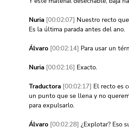
Y este material desechable, baja has
Nuria 
[00:02:07] 
Nuestro recto qued
Es la última parada antes del ano. 
Álvaro 
[00:02:14] 
Para usar un térm
Nuria 
[00:02:16] 
Exacto. 
Traductora 
[00:02:17] 
El recto es 
un punto que se llena y no queremo
para expulsarlo. 
Álvaro 
[00:02:28] 
¿Explotar? Eso s