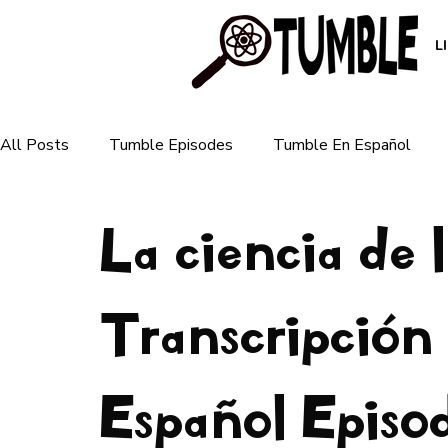
L
All Posts
Tumble Episodes
Tumble En Español
La ciencia de l
Plants & Ecosystems
Animals & Nature
Human 
For Parents
Transcripción
For Teachers
Earth & Weather
Español Episo