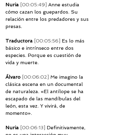
Nuria 
[00:05:49] 
Anne estudia 
cómo cazan los guepardos. Su 
relación entre los predadores y sus 
presas. 
Traductora 
[00:05:56] 
Es lo más 
básico e intrínseco entre dos 
especies. Porque es cuestión de 
vida y muerte. 
Álvaro 
[00:06:02] 
Me imagino la 
clásica escena en un documental 
de naturaleza. «El antílope se ha 
escapado de las mandíbulas del 
león, esta vez. Y vivirá, de 
momento».
Nuria 
[00:06:13] 
Definitivamente, 
no es una interacción muy 