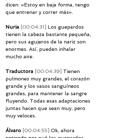
dicen: «Estoy en baja forma, tengo 
que entrenar y correr más». 
Nuria 
[00:04:31] 
Los guepardos 
tienen la cabeza bastante pequeña, 
pero sus agujeros de la nariz son 
enormes. Así, pueden inhalar 
mucho aire. 
Traductora 
[00:04:39] 
Tienen 
pulmones muy grandes, el corazón 
grande y los vasos sanguíneos 
grandes, para mantener la sangre 
fluyendo. Todas esas adaptaciones 
juntas hacen que sean muy, pero 
muy veloces. 
Álvaro 
[00:04:55] 
Ok, ahora 
entiendo por qué los guepardos 