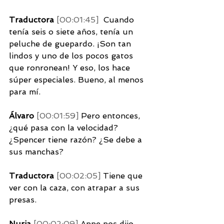
Traductora 
[00:01:45] 
 Cuando 
tenía seis o siete años, tenía un 
peluche de guepardo. ¡Son tan 
lindos y uno de los pocos gatos 
que ronronean! Y eso, los hace 
súper especiales. Bueno, al menos 
para mí. 
Álvaro 
[00:01:59] 
Pero entonces, 
¿qué pasa con la velocidad? 
¿Spencer tiene razón? ¿Se debe a 
sus manchas? 
Traductora 
[00:02:05] 
Tiene que 
ver con la caza, con atrapar a sus 
presas. 
Nuria 
[00:02:09] 
Anne nos dijo 