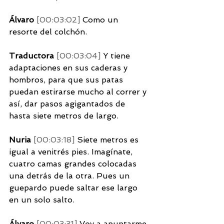
Álvaro 
[00:03:02] 
Como un 
resorte del colchón. 
Traductora 
[00:03:04] 
Y tiene 
adaptaciones en sus caderas y 
hombros, para que sus patas 
puedan estirarse mucho al correr y 
así, dar pasos agigantados de 
hasta siete metros de largo. 
Nuria 
[00:03:18] 
Siete metros es 
igual a venitrés pies. Imagínate, 
cuatro camas grandes colocadas 
una detrás de la otra. Pues un 
guepardo puede saltar ese largo 
en un solo salto. 
Álvaro 
[00:03:31] 
Voy a apuntarme 