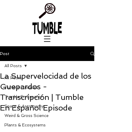
Post
All Posts
La Supervelocidad de los
All Posts
Guepardos -
Tumble Episodes
Transcripción | Tumble
Tumble En Español
En Español Episode
Space & Astronomy
Weird & Gross Science
Plants & Ecosystems